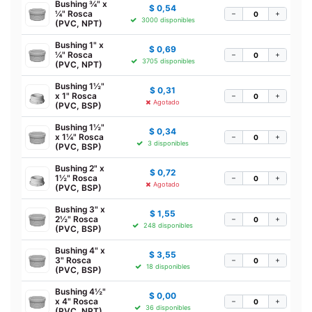
Bushing ¾" x
$
0,54
¼" Rosca
−
+
3000 disponibles
(PVC, NPT)
Bushing 1" x
$
0,69
¼" Rosca
−
+
3705 disponibles
(PVC, NPT)
Bushing 1½"
$
0,31
x 1" Rosca
−
+
Agotado
(PVC, BSP)
Bushing 1½"
$
0,34
x 1¼" Rosca
−
+
3 disponibles
(PVC, BSP)
Bushing 2" x
$
0,72
1½" Rosca
−
+
Agotado
(PVC, BSP)
Bushing 3" x
$
1,55
2½" Rosca
−
+
248 disponibles
(PVC, BSP)
Bushing 4" x
$
3,55
3" Rosca
−
+
18 disponibles
(PVC, BSP)
Bushing 4½"
$
0,00
x 4" Rosca
−
+
36 disponibles
(PVC, NPT)