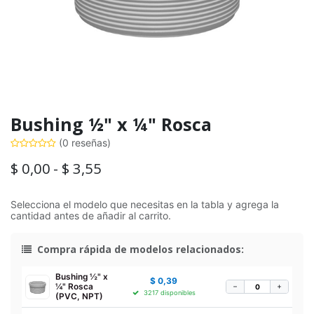
Bushing ½" x ¼" Rosca
(0 reseñas)
$
0,00
-
$
3,55
Selecciona el modelo que necesitas en la tabla y agrega la
cantidad antes de añadir al carrito.
Compra rápida de modelos relacionados:
Bushing ½" x
$
0,39
¼" Rosca
−
+
3217 disponibles
(PVC, NPT)