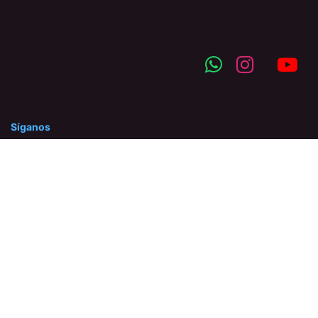
Síganos
©2025 Hidraserca C.A. Prohibida la reproducción total o
parcial de nuestro contenido, así como su traducción a