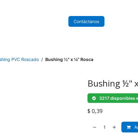
nicio
Sobre Nosotros
Tienda
Contáctanos
shing PVC Roscado
Bushing ½" x ¼" Rosca
Bushing ½" 
3217 disponibles 
$
0,39
Ag