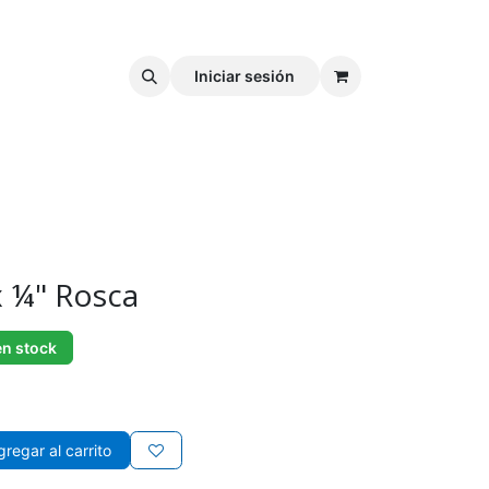
Iniciar sesión
x ¼" Rosca
en stock
regar al carrito