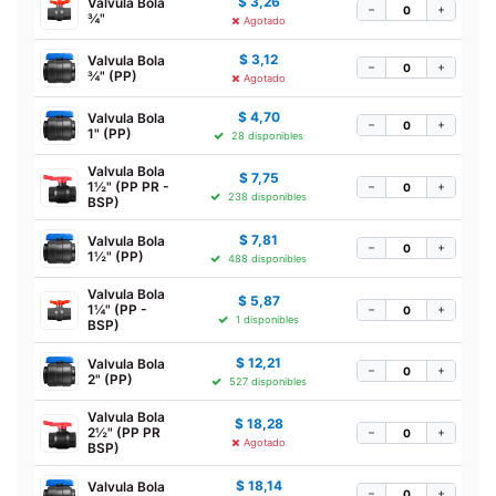
$
3,26
Valvula Bola
−
+
¾"
Agotado
$
3,12
Valvula Bola
−
+
¾" (PP)
Agotado
$
4,70
Valvula Bola
−
+
1" (PP)
28 disponibles
Valvula Bola
$
7,75
1½" (PP PR -
−
+
238 disponibles
BSP)
$
7,81
Valvula Bola
−
+
1½" (PP)
488 disponibles
Valvula Bola
$
5,87
1¼" (PP -
−
+
1 disponibles
BSP)
$
12,21
Valvula Bola
−
+
2" (PP)
527 disponibles
Valvula Bola
$
18,28
2½" (PP PR
−
+
Agotado
BSP)
$
18,14
Valvula Bola
−
+