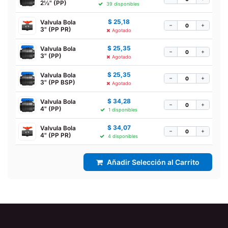
2½" (PP)
39 disponibles
$
25,18
Valvula Bola
−
+
3" (PP PR)
Agotado
$
25,35
Valvula Bola
−
+
3" (PP)
Agotado
$
25,35
Valvula Bola
−
+
3" (PP BSP)
Agotado
$
34,28
Valvula Bola
−
+
4" (PP)
1 disponibles
$
34,07
Valvula Bola
−
+
4" (PP PR)
4 disponibles
Añadir Selección al Carrito