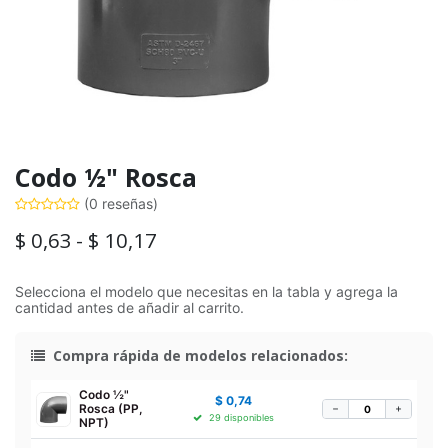
Codo ½" Rosca
(0 reseñas)
$
0,63
-
$
10,17
Selecciona el modelo que necesitas en la tabla y agrega la
cantidad antes de añadir al carrito.
Compra rápida de modelos relacionados:
Codo ½"
$
0,74
Rosca (PP,
−
+
29 disponibles
NPT)