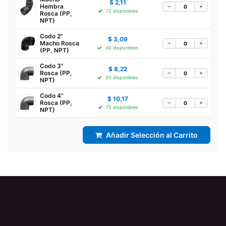
$
2,11
Hembra
−
+
72 disponibles
Rosca (PP,
NPT)
Codo 2"
$
3,09
Macho Rosca
−
+
40 disponibles
(PP, NPT)
Codo 3"
$
8,22
Rosca (PP,
−
+
50 disponibles
NPT)
Codo 4"
$
10,17
Rosca (PP,
−
+
75 disponibles
NPT)
Añadir Selección al Carrito