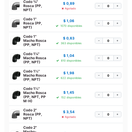
Codo ¾"
$
0,89
Rosca (PP,
−
+
Agotado
NPT)
Codo 1"
$
1,06
Rosca (PP,
−
+
1070 disponibles
NPT)
Codo 1"
$
0,63
Macho Rosca
−
+
363 disponibles
(PP, NPT)
Codo 1¼"
$
1,04
Macho Rosca
−
+
810 disponibles
(PP, NPT)
Codo 1½"
$
1,98
Macho Rosca
−
+
622 disponibles
(PP, NPT)
Codo 1½"
$
1,45
Macho Rosca
−
+
(PP, NPT, PP
152 disponibles
M-H)
Codo 2"
$
3,54
Rosca (PP,
−
+
Agotado
NPT)
Codo 2"
Macho-