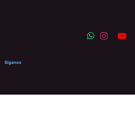
Síganos
©2025 Hidraserca C.A. Prohibida la reproducción total o
parcial de nuestro contenido, así como su traducción a
cualquier idioma sin autorización escrita del titular.
Con la tecnología de
- El mejor
Comercio electrónico de
código abierto