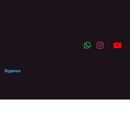
Síganos
©2025 Hidraserca C.A. Prohibida la reproducción total o
parcial de nuestro contenido, así como su traducción a
cualquier idioma sin autorización escrita del titular.