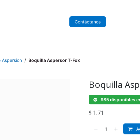
nicio
Sobre Nosotros
Tienda
Contáctanos
e Aspersion
Boquilla Aspersor T-Fox
Boquilla Asp
985 disponibles e
$
1,71
Ag