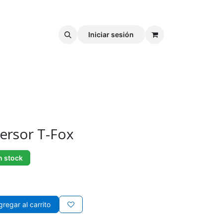
Iniciar sesión
ersor T-Fox
n stock
regar al carrito