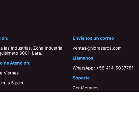
ción:
Envíenos un correo
a las Industrias, Zona Industrial
ventas@hidraserca.com
quisimeto 3001, Lara​.
Llámenos
o de Atención:
WhatsApp:
+58 414-503778​1
a Viernes
Soporte
.m. a 5 p.m.
Contáctanos