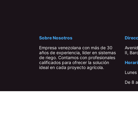
Sobre Nosotros
Direc
Empresa venezolana con más de 30
Avenid
años de experiencia, líder en sistemas
II, Bar
de riego. Contamos con profesionales
calificados para ofrecer la solución
Horari
ideal en cada proyecto agrícola.
Lunes 
De 8 a