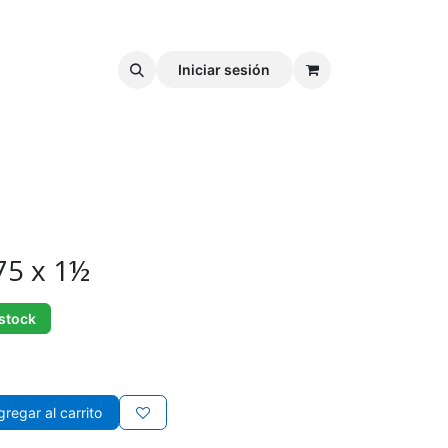
Iniciar sesión
75 x 1½
 stock
regar al carrito