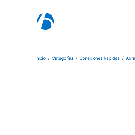
Ir al contenido
I
Inicio
Categorías
Conexiones Rapidas
Abr