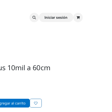
Iniciar sesión
us 10mil a 60cm
regar al carrito