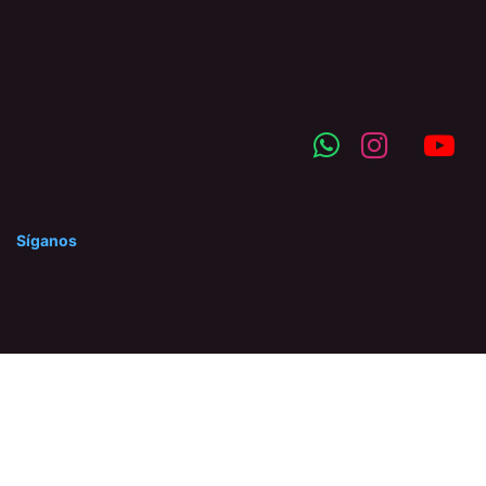
Síganos
©2025 Hidraserca C.A. Prohibida la reproducción total o
parcial de nuestro contenido, así como su traducción a
cualquier idioma sin autorización escrita del titular.
Con la tecnología de
- El mejor
Comercio electrónico de
código abierto