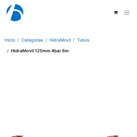
Ir al contenido
Inicio
Categorías
HidraMovil
Tubos
HidraMovil 125mm 4bar 6m