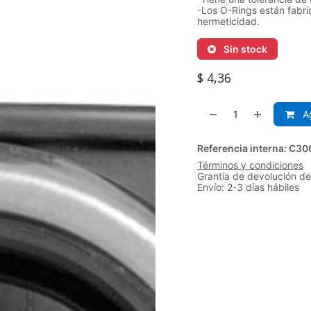
-Los O-Rings están fabr
hermeticidad.
Sin stock
$
4,36
Ag
Referencia interna:
C30
Términos y condiciones
Grantía de devolución de
Envío: 2-3 días hábiles