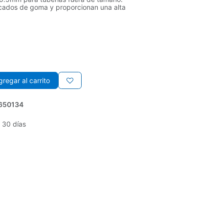
icados de goma y proporcionan una alta
regar al carrito
650134
 30 días