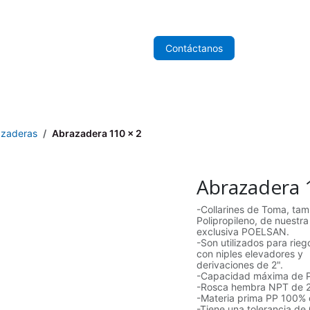
nicio
Sobre Nosotros
Tienda
Contáctanos
azaderas
Abrazadera 110 x 2
Abrazadera 
-Collarines de Toma, ta
Polipropileno, de nuestr
exclusiva POELSAN.
-Son utilizados para rie
con niples elevadores y
derivaciones de 2".
-Capacidad máxima de 
-Rosca hembra NPT de 2
-Materia prima PP 100% or
-Tiene una tolerancia de