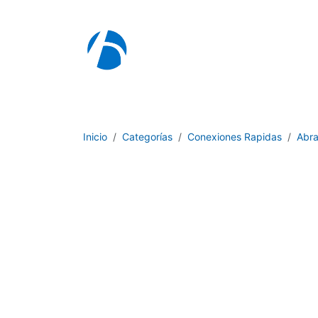
Ir al contenido
I
Inicio
Categorías
Conexiones Rapidas
Abr