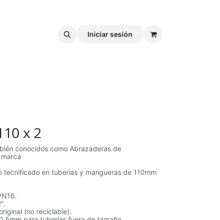
Iniciar sesión
110 x 2
mbién conocidos como Abrazaderas de
a marca
go tecnificado en tuberías y mangueras de 110mm
PN16.
".
iginal (no reciclable).
 0.5mm para tuberías fuera de tamaño.