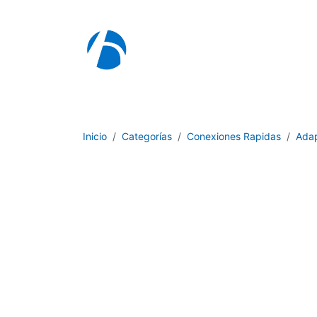
Ir al contenido
I
Inicio
Categorías
Conexiones Rapidas
Ada