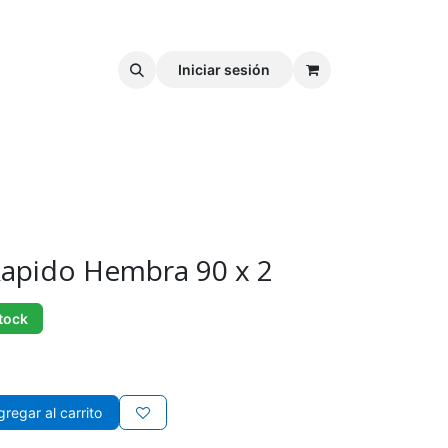
Iniciar sesión
apido Hembra 90 x 2
tock
regar al carrito