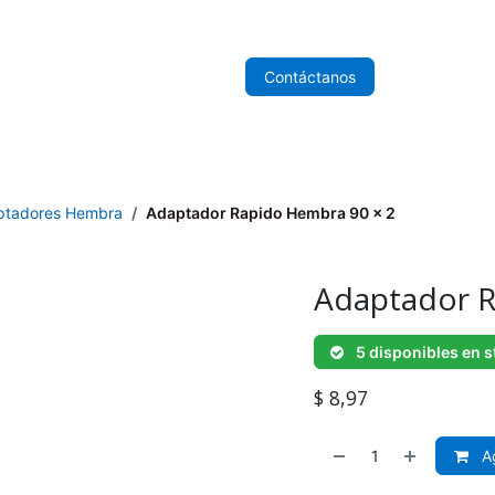
nicio
Sobre Nosotros
Tienda
Contáctanos
ptadores Hembra
Adaptador Rapido Hembra 90 x 2
Adaptador R
5 disponibles en s
$
8,97
Ag