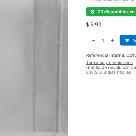
20 disponibles en
$
9,92
Ag
Referencia interna:
C21
Términos y condiciones
Grantía de devolución de
Envío: 2-3 días hábiles