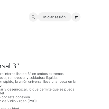
Iniciar sesión
sal 3"
tro interno liso de 3" en ambos extremos.
ador, removedor y soldadura líquida.
r rápido, la unión universal lleva una rosca en la
o,
ar y desenroscar, lo que permite que se pueda
del
 por esta conexión.
o de Vinilo virgen (PVC)
.
alta calidad.