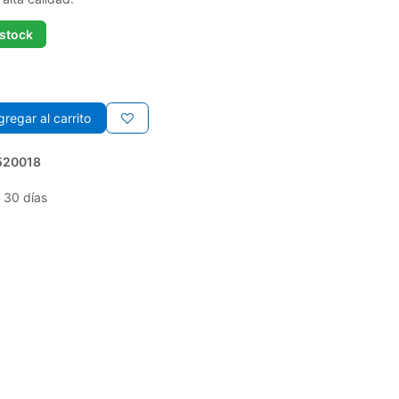
 stock
regar al carrito
520018
 30 días