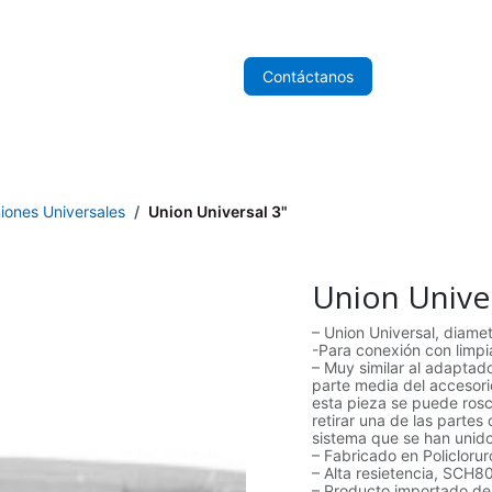
nicio
Sobre Nosotros
Tienda
Contáctanos
iones Universales
Union Universal 3"
Union Univer
– Union Universal, diame
-Para conexión con limpi
– Muy similar al adaptado
parte media del accesori
esta pieza se puede rosc
retirar una de las partes 
sistema que se han unido
– Fabricado en Policlorur
– Alta resietencia, SCH80
– Producto importado de 