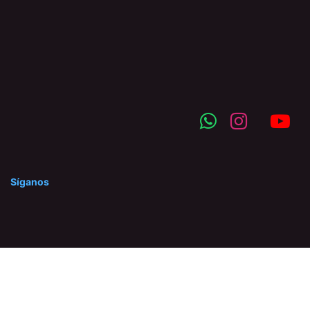
Síganos
©2025 Hidraserca C.A. Prohibida la reproducción total o
parcial de nuestro contenido, así como su traducción a