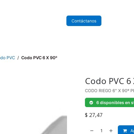
nicio
Sobre Nosotros
Tienda
Contáctanos
do PVC
Codo PVC 6 X 90º
Codo PVC 6 
CODO RIEGO 6" X 90º 
6 disponibles en s
$
27,47
Ag