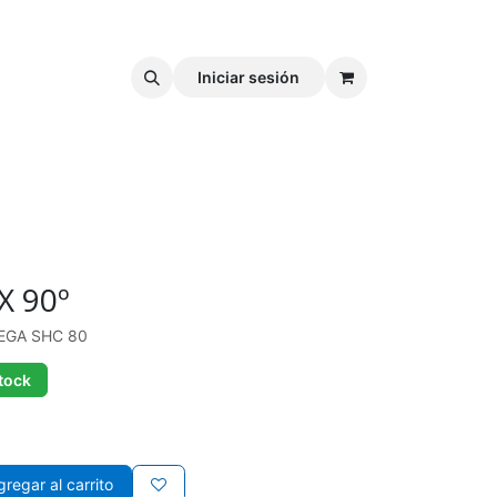
Iniciar sesión
X 90º
PEGA SHC 80
tock
regar al carrito