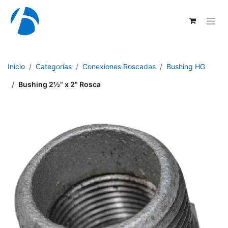
Ir al contenido
Inicio
Categorías
Conexiones Roscadas
Bushing HG
Bushing 2½" x 2" Rosca