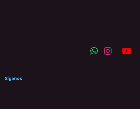
Síganos
©2025 Hidraserca C.A. Prohibida la reproducción total o
parcial de nuestro contenido, así como su traducción a
cualquier idioma sin autorización escrita del titular.