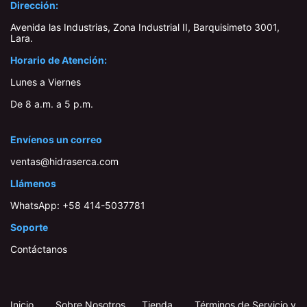
Dirección:
Avenida las Industrias, Zona Industrial II, Barquisimeto 3001,
Lara​.
Horario de Atención:
Lunes a Viernes
De 8 a.m. a 5 p.m.
Envíenos un correo
ventas@hidraserca.com
Llámenos
WhatsApp:
+58 414-503778​1
Soporte
Contáctanos
Inicio
​
​
Sobre Nosotros
Tienda
Términos de Servicio y