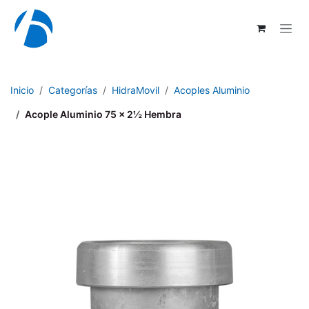
Ir al contenido
Inicio
Categorías
HidraMovil
Acoples Aluminio
Acople Aluminio 75 x 2½ Hembra